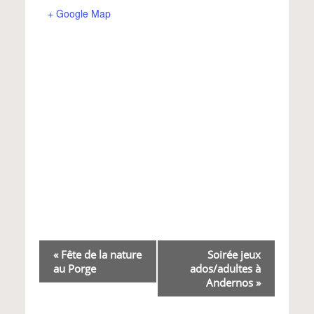
+ Google Map
Navigation
«
Fête de la nature
Soirée jeux
au Porge
ados/adultes à
Évènement
Andernos
»