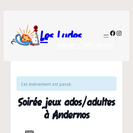
Les Ludes
Facebo
Insta
Adhérer / faire un don
Cet évènement est passé.
Soirée jeux ados/adultes
à Andernos