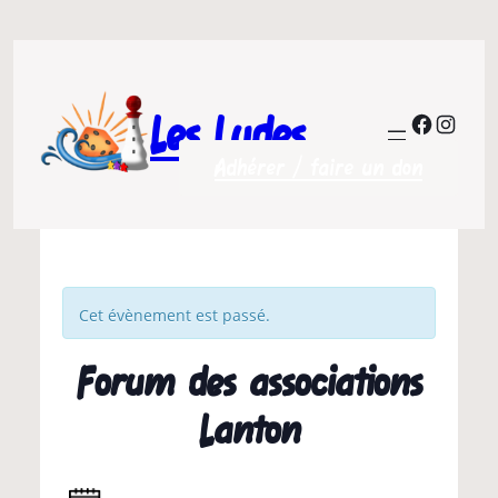
Les Ludes
Facebo
Insta
Adhérer / faire un don
Cet évènement est passé.
Forum des associations
Lanton