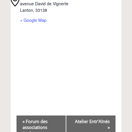
avenue David de Vignerte
Lanton
,
33138
+ Google Map
Navigation
«
Forum des
Atelier Entr’Aînés
associations
»
Évènement