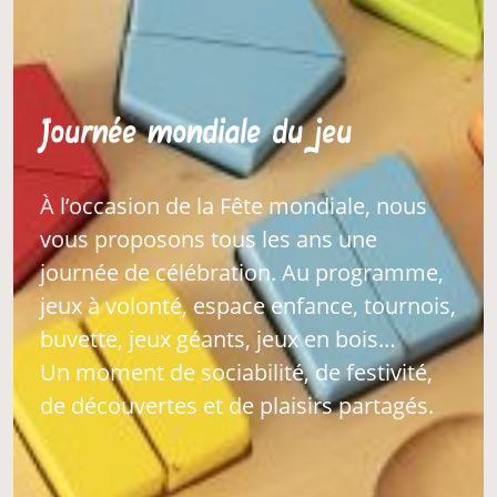
Journée mondiale du jeu
À l’occasion de la Fête mondiale, nous
vous proposons tous les ans une
journée de célébration. Au programme,
jeux à volonté, espace enfance, tournois,
buvette, jeux géants, jeux en bois…
Un moment de sociabilité, de festivité,
de découvertes et de plaisirs partagés.