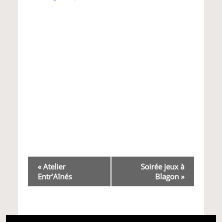
Navigation
«
Atelier
Soirée jeux à
Entr’Aînés
Blagon
»
Évènement