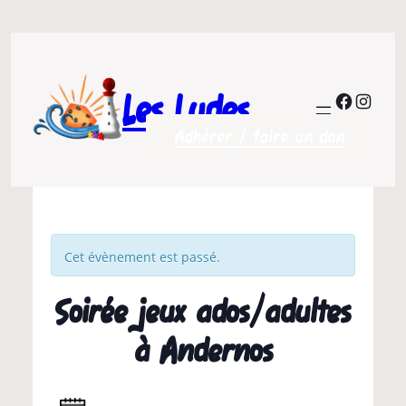
Les Ludes
Facebo
Insta
Adhérer / faire un don
Cet évènement est passé.
Soirée jeux ados/adultes
à Andernos