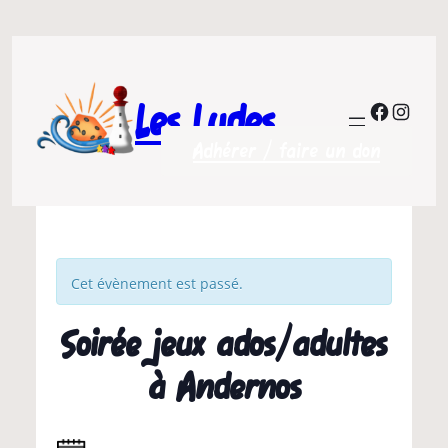
Les Ludes
Facebo
Insta
Adhérer / faire un don
Cet évènement est passé.
Soirée jeux ados/adultes
à Andernos