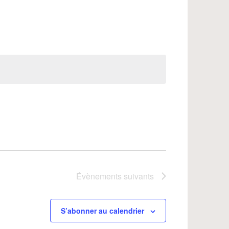
Évènements
suivants
S’abonner au calendrier