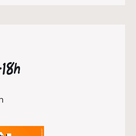
-18h
n