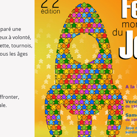
éparé une
eux à volonté,
ette, tournois,
tous les âges
ffronter,
le.