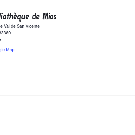
iathèque de Mios
 de Val de San Vicente
33380
e
gle Map