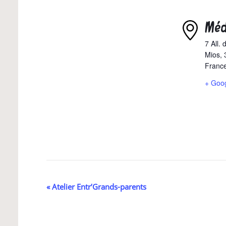
Méd
7 All.
Mios
,
Franc
+ Goo
Navigation
«
Atelier Entr’Grands-parents
Évènement