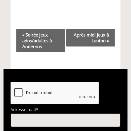
Navigation
«
Soirée jeux
Après midi jeux à
ados/adultes à
Lanton
»
Évènement
Andernos
Adresse mail*