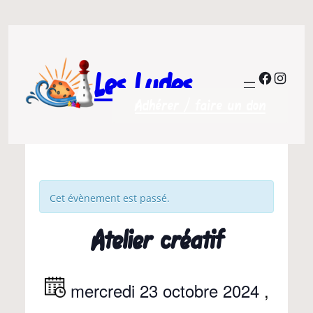
Les Ludes
Facebo
Insta
Adhérer / faire un don
Cet évènement est passé.
Atelier créatif
mercredi 23 octobre 2024
,