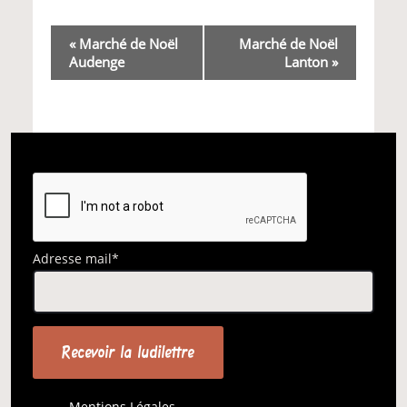
Navigation
«
Marché de Noël
Marché de Noël
Audenge
Lanton
»
Évènement
Adresse mail*
Mentions Légales