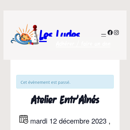
Les Ludes
Facebo
Insta
Adhérer / faire un don
Cet évènement est passé.
Atelier Entr’Aînés
mardi 12 décembre 2023
,