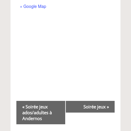
+ Google Map
Navigation
«
Soirée jeux
Soirée jeux
»
ados/adultes à
Évènement
Andernos