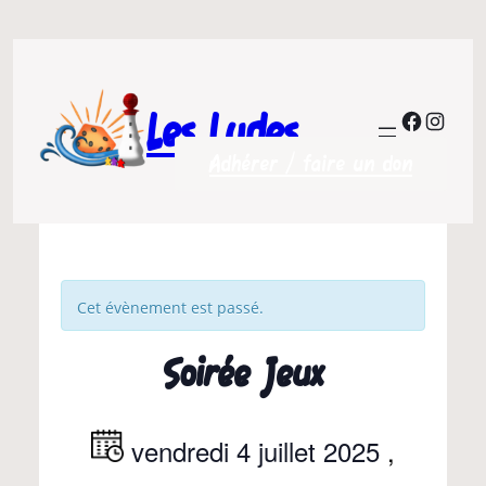
Les Ludes
Facebo
Insta
Adhérer / faire un don
Cet évènement est passé.
Soirée Jeux
vendredi 4 juillet 2025
,