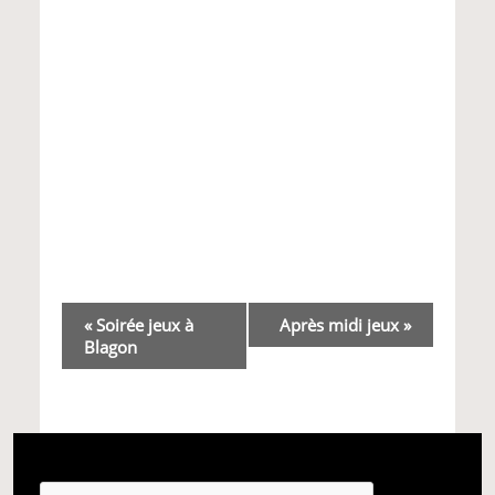
Navigation
«
Soirée jeux à
Après midi jeux
»
Blagon
Évènement