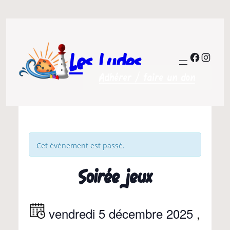
Les Ludes
Facebo
Insta
Adhérer / faire un don
Cet évènement est passé.
Soirée jeux
vendredi 5 décembre 2025
,