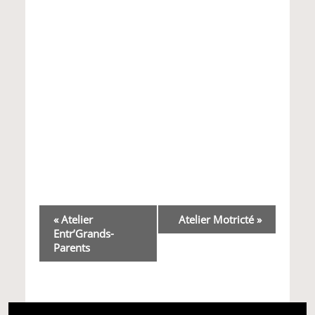
Navigation
«
Atelier
Atelier Motricté
»
Entr’Grands-
Évènement
Parents