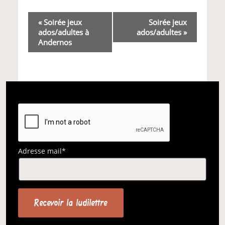
Navigation
«
Soirée jeux
Soirée jeux
ados/adultes à
ados/adultes
»
Évènement
Andernos
Adresse mail*