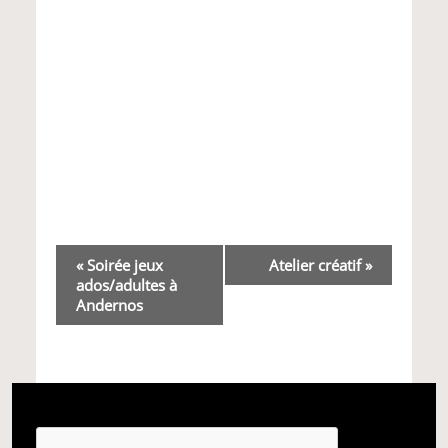
Navigation
«
Soirée jeux
Atelier créatif
»
ados/adultes à
Évènement
Andernos