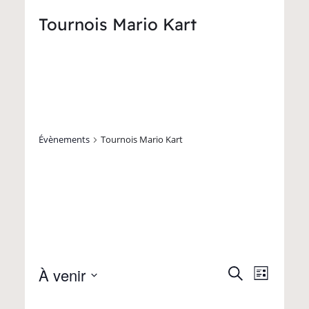
Tournois Mario Kart
Évènements
Tournois Mario Kart
À venir
Navigat
Recherche
Recherch
Liste
Sélectionnez
de