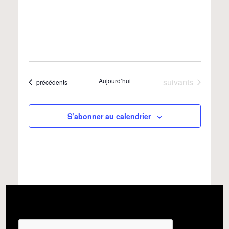
et
une
vues
date.
navigatio
Évènem
de
Évènements
Aujourd’hui
suivants
Évènements
précédents
vues
Évènemen
S’abonner au calendrier