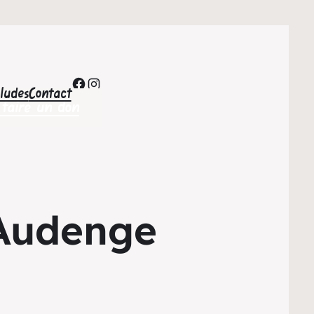
Facebook
Instagram
’ludes
Contact
 faire un don
 Audenge