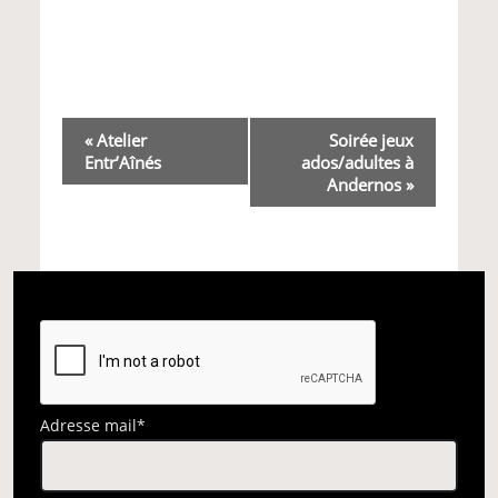
Navigation
«
Atelier
Soirée jeux
Entr’Aînés
ados/adultes à
Évènement
Andernos
»
Adresse mail*