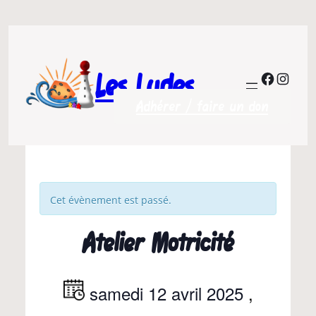
Les Ludes
Facebo
Insta
Adhérer / faire un don
Cet évènement est passé.
Atelier Motricité
samedi 12 avril 2025
,