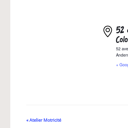
52 
Colo
52 ave
Andern
+ Goo
Navigation
«
Atelier Motricité