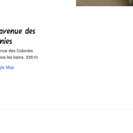
avenue des
nies
nue des Colonies
os les bains
,
33510
gle Map