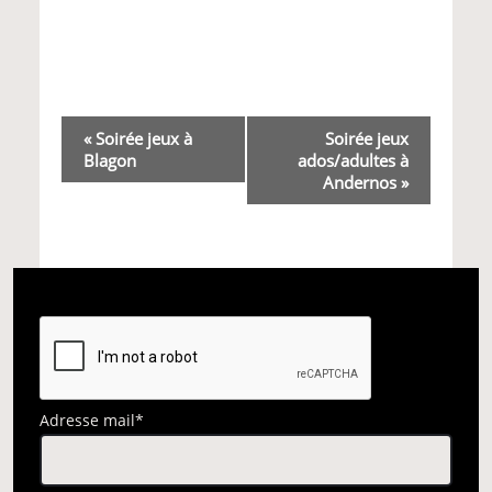
Navigation
«
Soirée jeux à
Soirée jeux
Blagon
ados/adultes à
Évènement
Andernos
»
Adresse mail*