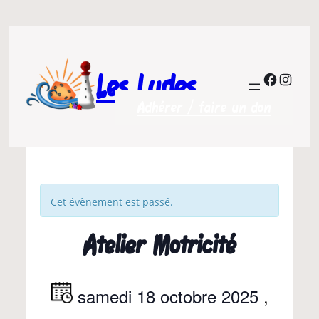
Les Ludes
Facebo
Insta
Adhérer / faire un don
Cet évènement est passé.
Atelier Motricité
samedi 18 octobre 2025
,