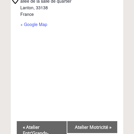
allée de la salle de quartier
Lanton
,
33138
France
+ Google Map
Navigation
«
Atelier
Atelier Motricité
»
Entr’Grands-