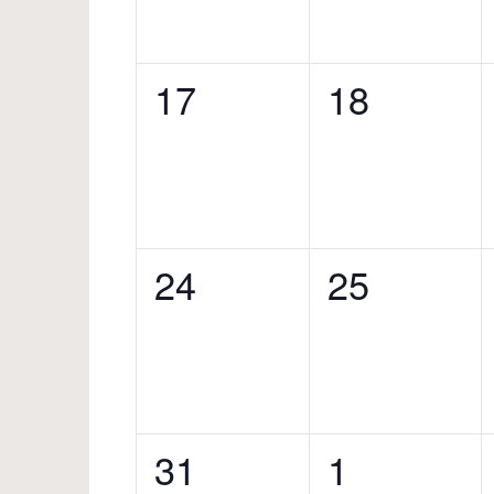
0
0
17
18
évènement,
évènemen
0
0
24
25
évènement,
évènemen
0
0
31
1